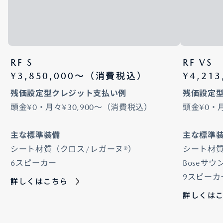
RF S
RF VS
¥3,850,000〜（消費税込）
¥4,21
残価設定型クレジット支払い例
残価設定
頭金¥0・月々¥30,900～（消費税込）
頭金¥0・
主な標準装備
主な標準
シート材質（クロス/レガーヌ®）
シート材
6スピーカー
Boseサウ
9スピーカ
詳しくはこちら
詳しくは