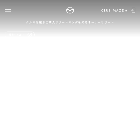
CLUB MAZDA
クルマを選ぶ
ご購入サポート
マツダを知る
オーナーサポート
ゲスト 様
クルマを選ぶ
検討リスト
ログイン
車種・グレード比較
MAZDAのSUV比較
MYページTOP
新規会員登録
QRコード
登録情報の変更
CLUB MAZDAとは
お知らせ配信の登録・解除
ご購入サポート
ログアウト
クルマ購入ガイド
カンタン見積り
販売店検索
試乗車検索
購入相談
マツダを知る