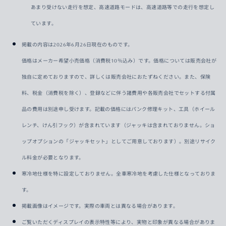
あまり受けない走行を想定、高速道路モードは、高速道路等での走行を想定し
ています。
掲載の内容は2026年6月26日現在のものです。
価格はメーカー希望小売価格（消費税10％込み）です。価格については販売会社が
独自に定めておりますので、詳しくは販売会社におたずねください。また、保険
料、税金（消費税を除く）、登録などに伴う諸費用や各販売会社でセットする付属
品の費用は別途申し受けます。記載の価格にはパンク修理キット、工具（ホイール
レンチ、けん引フック）が含まれています（ジャッキは含まれておりません。ショ
ップオプションの「ジャッキセット」としてご用意しております）。別途リサイク
ル料金が必要となります。
寒冷地仕様を特に設定しておりません。全車寒冷地を考慮した仕様となっておりま
す。
掲載画像はイメージです。実際の車両とは異なる場合があります。
ご覧いただくディスプレイの表示特性等により、実物と印象が異なる場合がありま