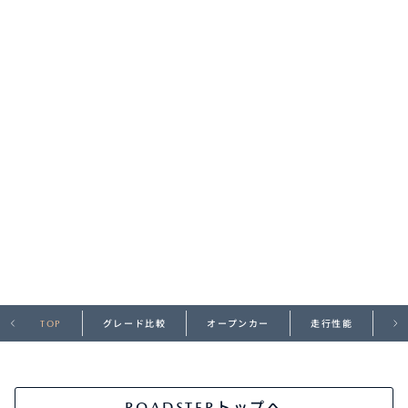
オーナーサポート
中古車
リコール情報
お問合せ/FAQ
ニュースルーム
企業・IR・採用
TOP
グレード比較
オープンカー
走行性能
デ
ROADSTERトップへ